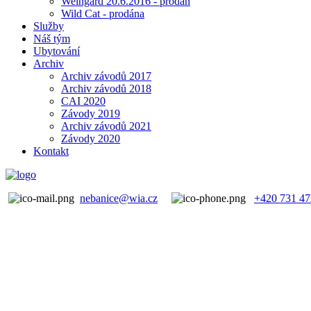
Weingard 20.6.2016 - prodán
Wild Cat - prodána
Služby
Náš tým
Ubytování
Archiv
Archiv závodů 2017
Archiv závodů 2018
CAI 2020
Závody 2019
Archiv závodů 2021
Závody 2020
Kontakt
nebanice@wia.cz
+420 731 47
CAI
ZÁVODY 2025
ZÁVODY 2022
KONĚ NA P