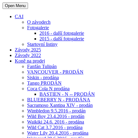
Open Menu
CAI
O závodech
Fotogalerie
2016 - další fotogalerie
2015 - další fotogalerie
Startovní listiny
Závody 2025
Závody 2022
Koně na prodej
Fanfán Tulipán
VANCOUVER - PRODÁN
Siskin - prodána
Tango PRODÁN
Coca Cola N prodána
BASTIEN - N -- PRODÁN
BLUEBERRY N - PRODÁNA
Sacramoso Xantipa XIV - prodán
Wimbledon 9.5.2016 - prodán
Wild Boy 23.4.2016 - prodán
Waikiki 24.6. 2016 - prodána
Wild Cat 3.7.2016 - prodána
Water Lily 20.4.2016 - prodána