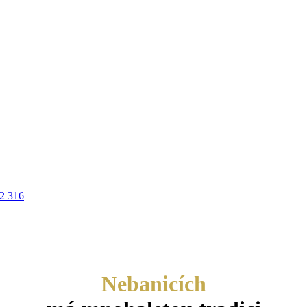
2 316
RODEJ
SLUŽBY
NÁŠ TÝM
UBYTOVÁNÍ
ARC
Nebanicích