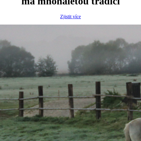
má mnohaletou tradici
Zjistit více